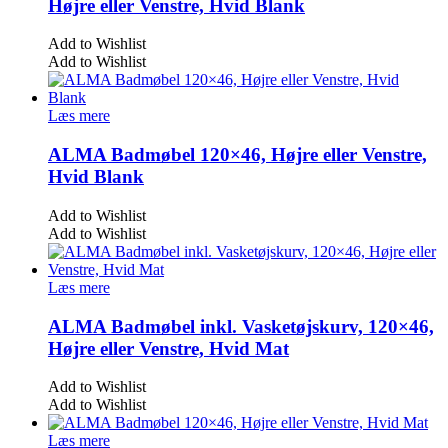
Højre eller Venstre, Hvid Blank
Add to Wishlist
Add to Wishlist
Læs mere
ALMA Badmøbel 120×46, Højre eller Venstre,
Hvid Blank
Add to Wishlist
Add to Wishlist
Læs mere
ALMA Badmøbel inkl. Vasketøjskurv, 120×46,
Højre eller Venstre, Hvid Mat
Add to Wishlist
Add to Wishlist
Læs mere