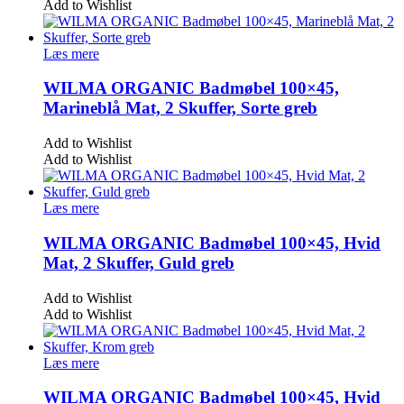
Add to Wishlist
Læs mere
WILMA ORGANIC Badmøbel 100×45,
Marineblå Mat, 2 Skuffer, Sorte greb
Add to Wishlist
Add to Wishlist
Læs mere
WILMA ORGANIC Badmøbel 100×45, Hvid
Mat, 2 Skuffer, Guld greb
Add to Wishlist
Add to Wishlist
Læs mere
WILMA ORGANIC Badmøbel 100×45, Hvid