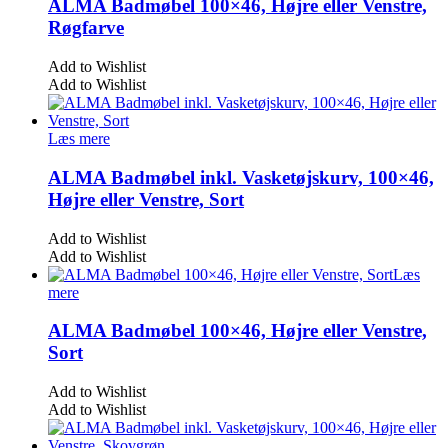
ALMA Badmøbel 100×46, Højre eller Venstre,
Røgfarve
Add to Wishlist
Add to Wishlist
Læs mere
ALMA Badmøbel inkl. Vasketøjskurv, 100×46,
Højre eller Venstre, Sort
Add to Wishlist
Add to Wishlist
Læs
mere
ALMA Badmøbel 100×46, Højre eller Venstre,
Sort
Add to Wishlist
Add to Wishlist