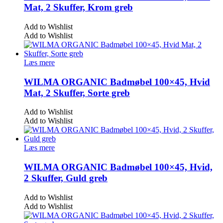
Mat, 2 Skuffer, Krom greb
Add to Wishlist
Add to Wishlist
Læs mere
WILMA ORGANIC Badmøbel 100×45, Hvid
Mat, 2 Skuffer, Sorte greb
Add to Wishlist
Add to Wishlist
Læs mere
WILMA ORGANIC Badmøbel 100×45, Hvid,
2 Skuffer, Guld greb
Add to Wishlist
Add to Wishlist