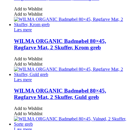
Add to Wishlist
Add to Wishlist
Læs mere
WILMA ORGANIC Badmøbel 80×45,
Røgfarve Mat, 2 Skuffer, Krom greb
Add to Wishlist
Add to Wishlist
Læs mere
WILMA ORGANIC Badmøbel 80×45,
Røgfarve Mat, 2 Skuffer, Guld greb
Add to Wishlist
Add to Wishlist
Læs mere