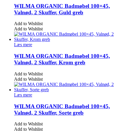
WILMA ORGANIC Badmøbel 100×45,
Valnød, 2 Skuffer, Guld greb
Add to Wishlist
Add to Wishlist
Læs mere
WILMA ORGANIC Badmøbel 100×45,
Valnød, 2 Skuffer, Krom greb
Add to Wishlist
Add to Wishlist
Læs mere
WILMA ORGANIC Badmøbel 100×45,
Valnød, 2 Skuffer, Sorte greb
Add to Wishlist
Add to Wishlist