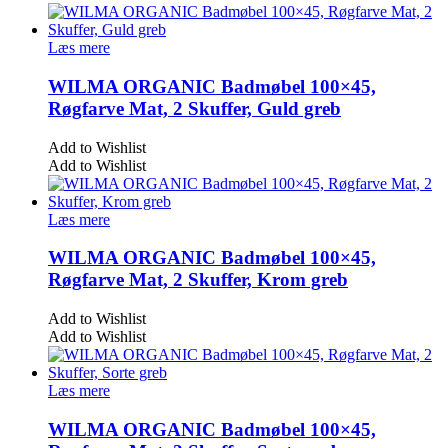
Læs mere
WILMA ORGANIC Badmøbel 100×45,
Røgfarve Mat, 2 Skuffer, Guld greb
Add to Wishlist
Add to Wishlist
Læs mere
WILMA ORGANIC Badmøbel 100×45,
Røgfarve Mat, 2 Skuffer, Krom greb
Add to Wishlist
Add to Wishlist
Læs mere
WILMA ORGANIC Badmøbel 100×45,