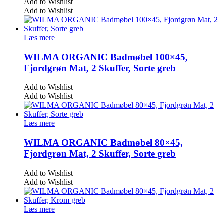
Add to Wishlist
Add to Wishlist
Læs mere
WILMA ORGANIC Badmøbel 100×45,
Fjordgrøn Mat, 2 Skuffer, Sorte greb
Add to Wishlist
Add to Wishlist
Læs mere
WILMA ORGANIC Badmøbel 80×45,
Fjordgrøn Mat, 2 Skuffer, Sorte greb
Add to Wishlist
Add to Wishlist
Læs mere