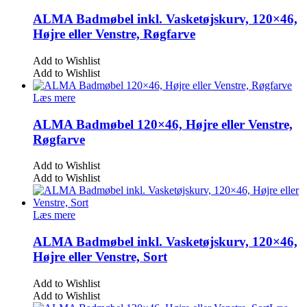
ALMA Badmøbel inkl. Vasketøjskurv, 120×46,
Højre eller Venstre, Røgfarve
Add to Wishlist
Add to Wishlist
Læs mere
ALMA Badmøbel 120×46, Højre eller Venstre,
Røgfarve
Add to Wishlist
Add to Wishlist
Læs mere
ALMA Badmøbel inkl. Vasketøjskurv, 120×46,
Højre eller Venstre, Sort
Add to Wishlist
Add to Wishlist