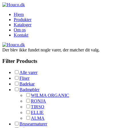
Hjem
Produkter
Kataloger
Om os
Kontakt
Der blev ikke fundet nogle varer, der matcher dit valg.
Filter Products
Alle varer
Fliser
Badekar
Badmøbler
WILMA ORGANIC
RONJA
TIRSO
ELLIE
ALMA
Brusearmaturer