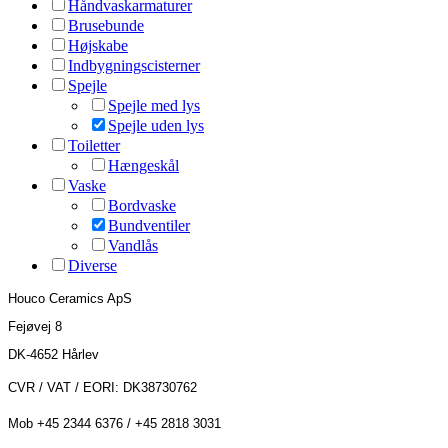
Håndvaskarmaturer
Brusebunde
Højskabe
Indbygningscisterner
Spejle
Spejle med lys
Spejle uden lys
Toiletter
Hængeskål
Vaske
Bordvaske
Bundventiler
Vandlås
Diverse
Houco Ceramics ApS
Fejøvej 8
DK-4652 Hårlev
CVR / VAT / EORI: DK38730762
Mob +45 2344 6376 / +45 2818 3031