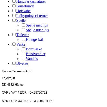
Håndvaskarmaturer
Brusebunde
Højskabe
Indbygningscisterner
Spejle
Spejle med lys
Spejle uden lys
Toiletter
Hængeskål
Vaske
Bordvaske
Bundventiler
Vandlås
Diverse
Houco Ceramics ApS
Fejøvej 8
DK-4652 Hårlev
CVR / VAT / EORI: DK38730762
Mob +45 2344 6376 / +45 2818 3031