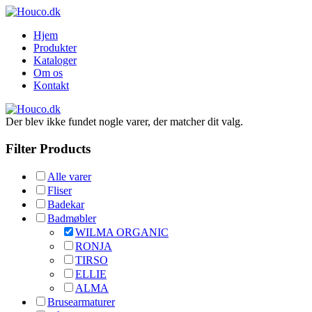
Hjem
Produkter
Kataloger
Om os
Kontakt
Der blev ikke fundet nogle varer, der matcher dit valg.
Filter Products
Alle varer
Fliser
Badekar
Badmøbler
WILMA ORGANIC
RONJA
TIRSO
ELLIE
ALMA
Brusearmaturer