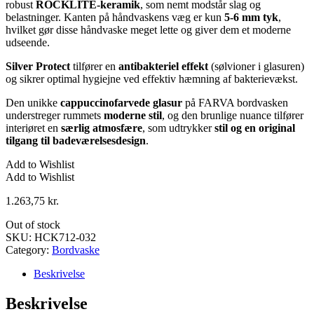
robust
ROCKLITE-keramik
, som nemt modstår slag og
belastninger. Kanten på håndvaskens væg er kun
5-6 mm tyk
,
hvilket gør disse håndvaske meget lette og giver dem et moderne
udseende.
Silver Protect
tilfører en
antibakteriel effekt
(sølvioner i glasuren)
og sikrer optimal hygiejne ved effektiv hæmning af bakterievækst.
Den unikke
cappuccinofarvede glasur
på FARVA bordvasken
understreger rummets
moderne stil
, og den brunlige nuance tilfører
interiøret en
særlig atmosfære
, som udtrykker
stil og en original
tilgang til badeværelsesdesign
.
Add to Wishlist
Add to Wishlist
1.263,75
kr.
Out of stock
SKU:
HCK712-032
Category:
Bordvaske
Beskrivelse
Beskrivelse