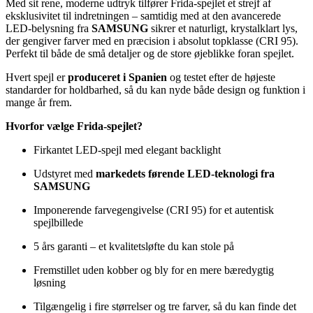
Med sit rene, moderne udtryk tilfører Frida-spejlet et strejf af
eksklusivitet til indretningen – samtidig med at den avancerede
LED-belysning fra
SAMSUNG
sikrer et naturligt, krystalklart lys,
der gengiver farver med en præcision i absolut topklasse (CRI 95).
Perfekt til både de små detaljer og de store øjeblikke foran spejlet.
Hvert spejl er
produceret i Spanien
og testet efter de højeste
standarder for holdbarhed, så du kan nyde både design og funktion i
mange år frem.
Hvorfor vælge Frida-spejlet?
Firkantet LED-spejl med elegant backlight
Udstyret med
markedets førende LED-teknologi fra
SAMSUNG
Imponerende farvegengivelse (CRI 95) for et autentisk
spejlbillede
5 års garanti – et kvalitetsløfte du kan stole på
Fremstillet uden kobber og bly for en mere bæredygtig
løsning
Tilgængelig i fire størrelser og tre farver, så du kan finde det