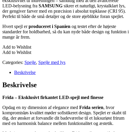
eksklusivitet til indretningen – samtidig med at den avancerede
LED-belysning fra
SAMSUNG
sikrer et naturligt, krystalklart lys,
der gengiver farver med en præcision i absolut topklasse (CRI 95).
Perfekt til både de små detaljer og de store øjeblikke foran spejlet.
Hvert spejl er
produceret i Spanien
og testet efter de højeste
standarder for holdbarhed, så du kan nyde både design og funktion i
mange år frem.
Add to Wishlist
Add to Wishlist
Categories:
Spejle
,
Spejle med lys
Beskrivelse
Beskrivelse
Frida – Eksklusivt firkantet LED-spejl med finesse
Opdag en ny dimension af elegance med
Frida serien
, hvor
kompromisløs kvalitet møder sofistikeret design. Spejlet er skabt til
dig, der ønsker at forvandle dit badeværelse til et luksuriøst frirum
med en harmonisk balance mellem funktionalitet og æstetik.