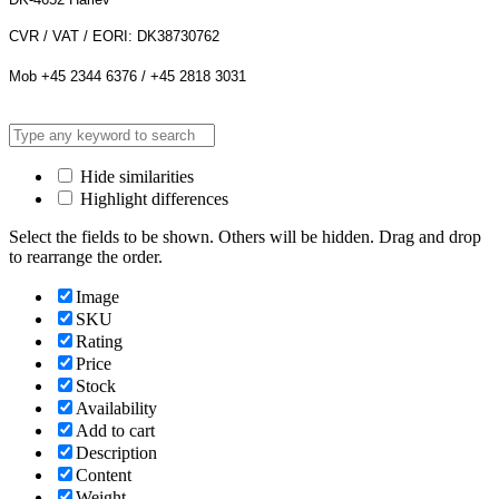
CVR / VAT / EORI: DK38730762
Mob +45 2344 6376 / +45 2818 3031
Hide similarities
Highlight differences
Select the fields to be shown. Others will be hidden. Drag and drop
to rearrange the order.
Image
SKU
Rating
Price
Stock
Availability
Add to cart
Description
Content
Weight