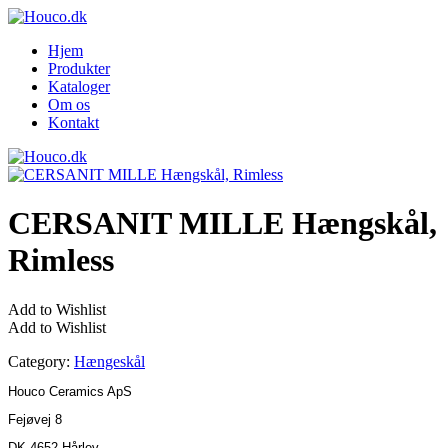
Hjem
Produkter
Kataloger
Om os
Kontakt
CERSANIT MILLE Hængskål,
Rimless
Add to Wishlist
Add to Wishlist
Category:
Hængeskål
Houco Ceramics ApS
Fejøvej 8
DK-4652 Hårlev