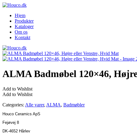
Hjem
Produkter
Kataloger
Om os
Kontakt
ALMA Badmøbel 120×46, Højre e
Add to Wishlist
Add to Wishlist
Categories:
Alle varer
,
ALMA
,
Badmøbler
Houco Ceramics ApS
Fejøvej 8
DK-4652 Hårlev