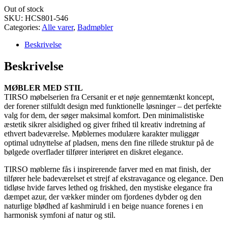
Out of stock
SKU:
HCS801-546
Categories:
Alle varer
,
Badmøbler
Beskrivelse
Beskrivelse
MØBLER MED STIL
TIRSO møbelserien fra Cersanit er et nøje gennemtænkt koncept,
der forener stilfuldt design med funktionelle løsninger – det perfekte
valg for dem, der søger maksimal komfort. Den minimalistiske
æstetik sikrer alsidighed og giver frihed til kreativ indretning af
ethvert badeværelse. Møblernes modulære karakter muliggør
optimal udnyttelse af pladsen, mens den fine rillede struktur på de
bølgede overflader tilfører interiøret en diskret elegance.
TIRSO møblerne fås i inspirerende farver med en mat finish, der
tilfører hele badeværelset et strejf af ekstravagance og elegance. Den
tidløse hvide farves lethed og friskhed, den mystiske elegance fra
dæmpet azur, der vækker minder om fjordenes dybder og den
naturlige blødhed af kashmiruld i en beige nuance forenes i en
harmonisk symfoni af natur og stil.