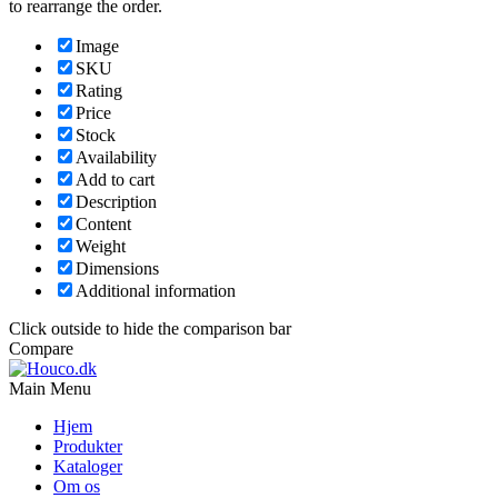
to rearrange the order.
Image
SKU
Rating
Price
Stock
Availability
Add to cart
Description
Content
Weight
Dimensions
Additional information
Click outside to hide the comparison bar
Compare
Main Menu
Hjem
Produkter
Kataloger
Om os