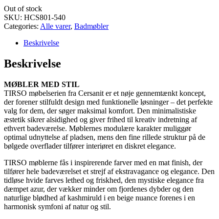
Out of stock
SKU:
HCS801-540
Categories:
Alle varer
,
Badmøbler
Beskrivelse
Beskrivelse
MØBLER MED STIL
TIRSO møbelserien fra Cersanit er et nøje gennemtænkt koncept,
der forener stilfuldt design med funktionelle løsninger – det perfekte
valg for dem, der søger maksimal komfort. Den minimalistiske
æstetik sikrer alsidighed og giver frihed til kreativ indretning af
ethvert badeværelse. Møblernes modulære karakter muliggør
optimal udnyttelse af pladsen, mens den fine rillede struktur på de
bølgede overflader tilfører interiøret en diskret elegance.
TIRSO møblerne fås i inspirerende farver med en mat finish, der
tilfører hele badeværelset et strejf af ekstravagance og elegance. Den
tidløse hvide farves lethed og friskhed, den mystiske elegance fra
dæmpet azur, der vækker minder om fjordenes dybder og den
naturlige blødhed af kashmiruld i en beige nuance forenes i en
harmonisk symfoni af natur og stil.